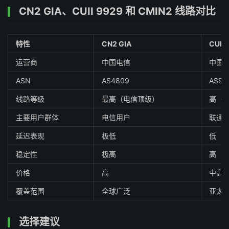
CN2 GIA、CUII 9929 和 CMIN2 线路对比
特性
CN2 GIA
CUII 
运营商
中国电信
中国
ASN
AS4809
AS99
线路等级
最高（电信顶级）
高（
主要用户群体
电信用户
联通
延迟表现
极低
低
稳定性
极高
高
价格
高
中高
覆盖范围
全球广泛
亚太
选择建议