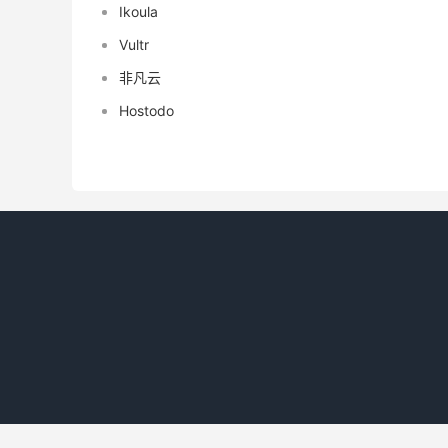
Ikoula
Vultr
非凡云
Hostodo