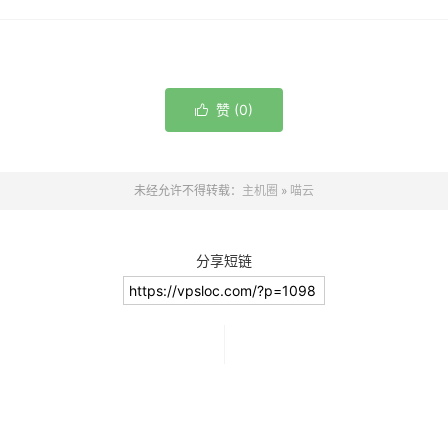
赞 (
0
)

未经允许不得转载：
主机圈
»
喵云
分享短链