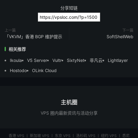
分享短链
上一篇
下一篇
「VKVM」香港 BGP 维护提示
SoftShellWeb
相关推荐
Ikoula
V5 Server
Vultr
SixtyNet
非凡云
Lightlayer
Hostodo
OLink Cloud
主机圈
VPS 圈内最新资讯与活动分享
香港 VPS
丨
新加坡 VPS
丨
东京 VPS
丨
洛杉矶 VPS
丨
纽约 VPS
丨
悉尼