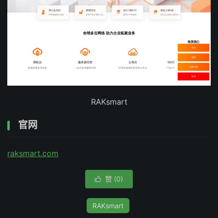
RAKsmart
官网
raksmart.com
赞 (
0
)

RAKsmart