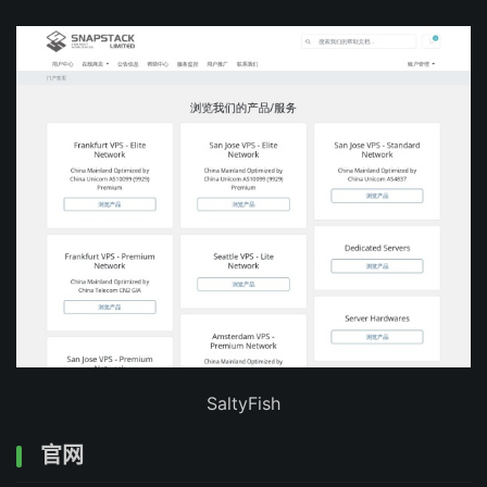
SaltyFish
官网