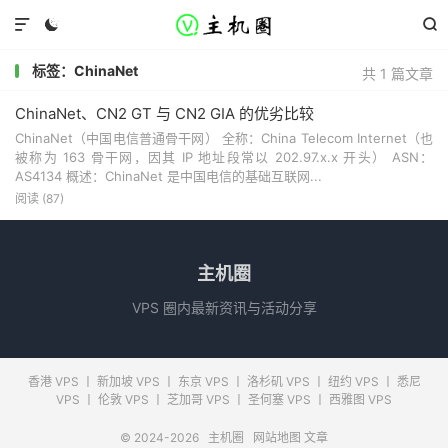



标签：ChinaNet
共 1 篇文章
ChinaNet、CN2 GT 与 CN2 GIA 的优劣比较
ChinaNet（中国电信普通骨干网） 全称：China Telecom Internet（也
被称为 163 骨干网，因其 IP 地址段常以 202.97.x.x 开头） ASN：
AS4134 概述：ChinaNet 是中国电信的基础互联网...
阅读 (87)
主机圈
VPS 圈内最新资讯与活动分享
香港 VPS
丨
新加坡 VPS
丨
东京 VPS
丨
洛杉矶 VPS
丨
纽约 VPS
丨
悉尼
VPS
丨
伦敦 VPS
丨
芝加哥 VPS
丨
圣何塞 VPS
丨
西雅图 VPS
© 2024-2026
主机圈
网站地图
文章