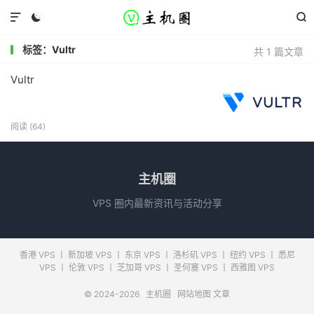



标签：Vultr
共 1 篇文章
Vultr
阅读 (64)
主机圈
VPS 圈内最新资讯与活动分享
香港 VPS
丨
新加坡 VPS
丨
东京 VPS
丨
洛杉矶 VPS
丨
纽约 VPS
丨
悉尼
VPS
丨
伦敦 VPS
丨
芝加哥 VPS
丨
圣何塞 VPS
丨
西雅图 VPS
© 2024-2026
主机圈
网站地图
文章