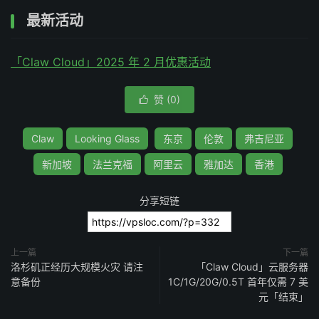
最新活动
「Claw Cloud」2025 年 2 月优惠活动
赞 (
0
)

Claw
Looking Glass
东京
伦敦
弗吉尼亚
新加坡
法兰克福
阿里云
雅加达
香港
分享短链
上一篇
下一篇
洛杉矶正经历大规模火灾 请注
「Claw Cloud」云服务器
意备份
1C/1G/20G/0.5T 首年仅需 7 美
元「结束」