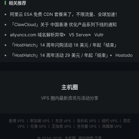
相关推荐
阿里云 ESA 免费 CDN 套餐来了，不限流量、全球加速！
「ClawCloud」关于 中国香港 优化产品系列下线的通知
aliyuncs.com 域名解析异常
V5 Server
Vultr
「HostHatch」14 周年闪购活动 18 美元 / 年起「结束」
「HostHatch」14 周年活动 29 美元 / 年起「结束」
Hostodo
主机圈
VPS 圈内最新资讯与活动分享
香港 VPS
丨
新加坡 VPS
丨
东京 VPS
丨
洛杉矶 VPS
丨
纽约 VPS
丨
悉尼
VPS
丨
伦敦 VPS
丨
芝加哥 VPS
丨
圣何塞 VPS
丨
西雅图 VPS
© 2024-2026
主机圈
网站地图
文章