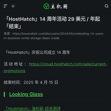



「HostHatch」14 周年活动 29 美元 / 年起
「结束」
来源：https://lowendtalk.com/discussion/204445/celebrating-14-years-
in-business-nvme-storage-deals-inside
「HostHatch」庆祝公司成立 14 周年
活动地址：
https://cloud.hosthatch.com/sale/current-
promotions
结束时间：2025 年 4 月 15 日
Looking Glass
「HostHatch」洛杉矶 综合测评