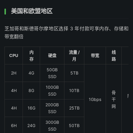
美国和欧盟地区
芝加哥和斯德哥尔摩地区选择 3 年付款可享内存、存储和
带宽翻倍
内
流量 /
线
CPU
硬盘
带宽
存
月
路
50GB
2H
4G
5TB
SSD
100GB
4H
8G
10TB
骨
SSD
阿
1Gbps
干
200GB
网
4H
16G
25TB
SSD
300GB
6H
24G
50TB
SSD