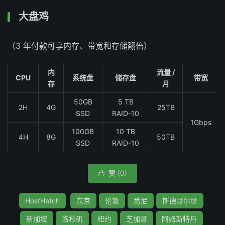
大盘鸡
（3 年付款可享内存、带宽和存储翻倍）
内
流量 /
CPU
系统盘
储存盘
带宽
存
月
50GB
5 TB
2H
4G
25TB
SSD
RAID-10
1Gbps
100GB
10 TB
4H
8G
50TB
SSD
RAID-10
赞 (
0
)

HostHatch
东京
伦敦
悉尼
斯德哥尔摩
新加坡
洛杉矶
纽约
芝加哥
阿姆斯特丹