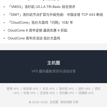
「VMISS」洛杉矶 US.LA.TRI.Basic 综合测评
「DMIT」洛杉矶节点扩容与升级完成
中国全境 TCP 443 断线
「CloudCone」低价大盘鸡「闪购」10$/ 年
CloudCone 8 周年促销 最高优惠 4 折起
CloudCone 周年庆活动 低价大盘鸡
主机圈
VPS 圈内最新资讯与活动分享
香港 VPS
丨
新加坡 VPS
丨
东京 VPS
丨
洛杉矶 VPS
丨
纽约 VPS
丨
悉尼
VPS
丨
伦敦 VPS
丨
芝加哥 VPS
丨
圣何塞 VPS
丨
西雅图 VPS
© 2024-2026
主机圈
网站地图
文章