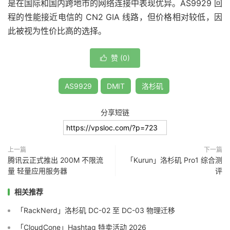
是在国际和国内跨地市的网络连接中表现优异。AS9929 回
程的性能接近电信的 CN2 GIA 线路，但价格相对较低，因
此被视为性价比高的选择。
赞 (
0
)

AS9929
DMIT
洛杉矶
分享短链
上一篇
下一篇
腾讯云正式推出 200M 不限流
「Kurun」洛杉矶 Pro1 综合测
量 轻量应用服务器
评
相关推荐
「RackNerd」洛杉矶 DC-02 至 DC-03 物理迁移
「CloudCone」Hashtag 特卖活动 2026